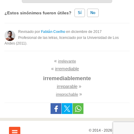
¿Estos sinónimos fueron útiles?
Sí
No
Existen sinónimos incorrectos
Revisado por
Fabián Coelho
en diciembre de 2017
Profesional de las letras, licenciado por la Universidad de Los
Ninguno de los sinónimos presentados me ayudó
Andes (2011).
Otro
«
irrelevante
«
irremediable
irremediablemente
irreparable
»
»
irreprochable
© 2014 - 2026
7Graus