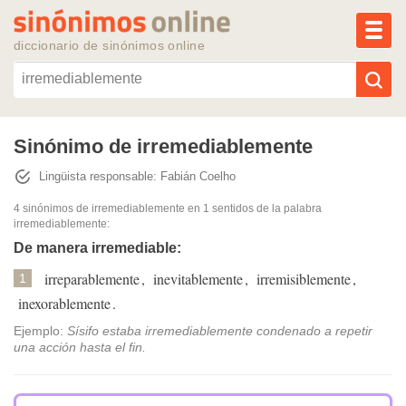
MEN
diccionario de sinónimos online
Reescribir texto con IA
Sinónimo de irremediablemente
Lingüista responsable: Fabián Coelho
Sinónimos populares
4 sinónimos de irremediablemente
en 1 sentidos de la palabra
irremediablemente
:
Temas populares
De manera irremediable:
irreparablemente
,
inevitablemente
,
irremisiblemente
,
Temas recientes
1
inexorablemente
.
Ejemplo:
Sísifo estaba irremediablemente condenado a repetir
una acción hasta el fin.