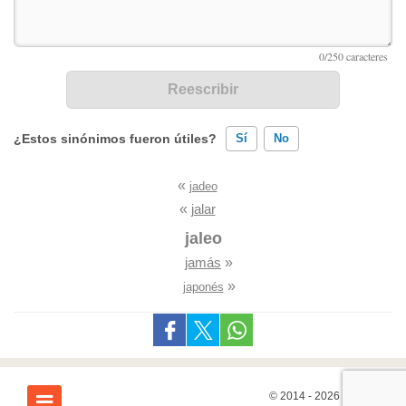
¿Estos sinónimos fueron útiles?
Sí
No
«
jadeo
Existen sinónimos incorrectos
«
jalar
Ninguno de los sinónimos presentados me ayudó
jaleo
jamás
»
Otro
»
japonés
© 2014 - 2026
7Graus