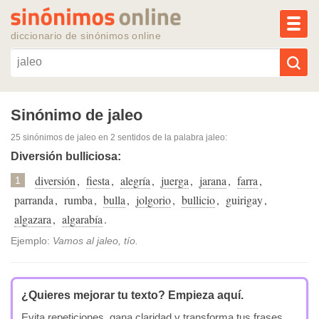
MEN
diccionario de sinónimos online
Reescribir texto con IA
Sinónimo de jaleo
25 sinónimos de jaleo
en 2 sentidos de la palabra
jaleo
:
Sinónimos populares
Diversión bulliciosa:
diversión
,
fiesta
,
alegría
,
juerga
,
jarana
,
farra
,
Temas populares
1
parranda
,
rumba
,
bulla
,
jolgorio
,
bullicio
,
guirigay
,
algazara
,
algarabía
.
Temas recientes
Ejemplo:
Vamos al jaleo, tío.
¿Quieres mejorar tu texto?
Empieza aquí.
Evita repeticiones, gana claridad y transforma tus frases