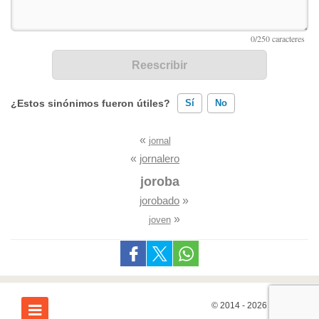
¿Estos sinónimos fueron útiles?
Sí
No
«
jornal
Existen sinónimos incorrectos
«
jornalero
Ninguno de los sinónimos presentados me ayudó
joroba
jorobado
»
Otro
»
joven
© 2014 - 2026
7Graus