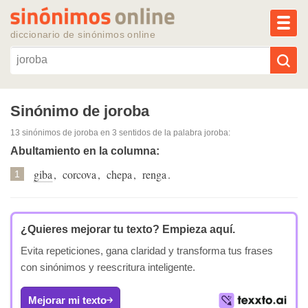
MEN
diccionario de sinónimos online
Reescribir texto con IA
Sinónimo de joroba
13 sinónimos de joroba
en 3 sentidos de la palabra
joroba
:
Sinónimos populares
Abultamiento en la columna:
giba
,
corcova
,
chepa
,
renga
.
Temas populares
1
Temas recientes
¿Quieres mejorar tu texto?
Empieza aquí.
Evita repeticiones, gana claridad y transforma tus frases
con sinónimos y reescritura inteligente.
Mejorar mi texto