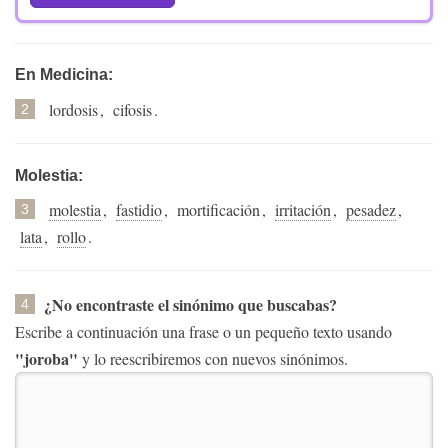
En Medicina:
lordosis
,
cifosis
.
2
Molestia:
molestia
,
fastidio
,
mortificación
,
irritación
,
pesadez
,
3
lata
,
rollo
.
¿No encontraste el sinónimo que buscabas?
4
Escribe a continuación una frase o un pequeño texto usando
"joroba"
y lo reescribiremos con nuevos sinónimos.