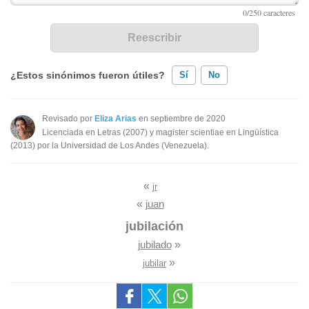
¿Estos sinónimos fueron útiles?
Sí
No
Existen sinónimos incorrectos
Revisado por
Eliza Arias
en septiembre de 2020
Licenciada en Letras (2007) y magister scientiae en Lingüística
Ninguno de los sinónimos presentados me ayudó
(2013) por la Universidad de Los Andes (Venezuela).
Otro
«
jr
«
juan
jubilación
jubilado
»
»
jubilar