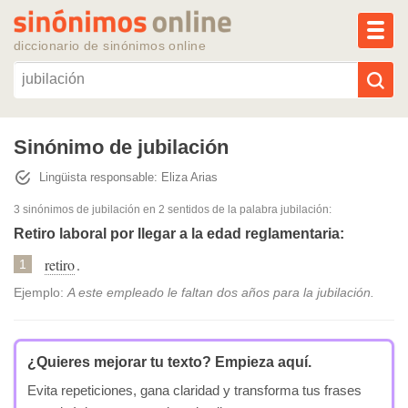
MEN
diccionario de sinónimos online
Reescribir texto con IA
Sinónimo de jubilación
Lingüista responsable: Eliza Arias
Sinónimos populares
3 sinónimos de jubilación
en 2 sentidos de la palabra
jubilación
:
Temas populares
Retiro laboral por llegar a la edad reglamentaria:
retiro
.
1
Temas recientes
Ejemplo:
A este empleado le faltan dos años para la jubilación.
¿Quieres mejorar tu texto?
Empieza aquí.
Evita repeticiones, gana claridad y transforma tus frases