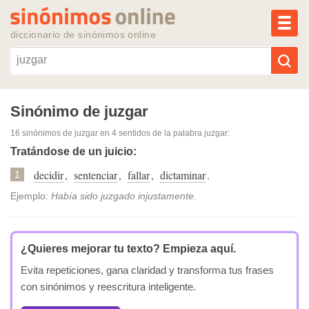
MEN
diccionario de sinónimos online
Reescribir texto con IA
Sinónimo de juzgar
16 sinónimos de juzgar
en 4 sentidos de la palabra
juzgar
:
Sinónimos populares
Tratándose de un juicio:
decidir
,
sentenciar
,
fallar
,
dictaminar
.
Temas populares
1
Ejemplo:
Había sido juzgado injustamente.
Temas recientes
¿Quieres mejorar tu texto?
Empieza aquí.
Evita repeticiones, gana claridad y transforma tus frases
con sinónimos y reescritura inteligente.