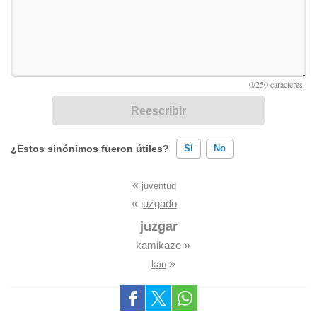
¿Estos sinónimos fueron útiles?
Sí
No
«
juventud
Existen sinónimos incorrectos
«
juzgado
Ninguno de los sinónimos presentados me ayudó
juzgar
kamikaze
»
Otro
»
kan