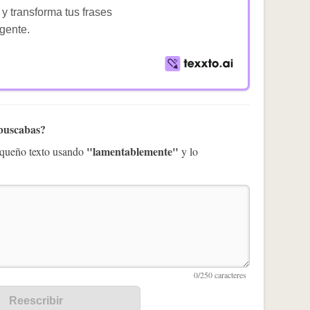
 y transforma tus frases
igente.
 buscabas?
"lamentablemente"
pequeño texto usando
y lo