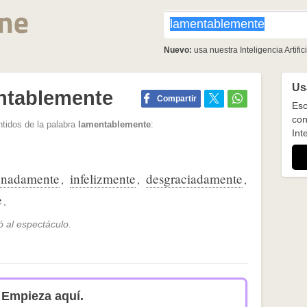
Nuevo:
usa nuestra Inteligencia Artifici
Usa
ntablemente
Compartir
Esc
con
tidos de la palabra
lamentablemente
:
Inte
unadamente
infelizmente
desgraciadamente
,
,
,
e
.
 al espectáculo.
Empieza aquí.