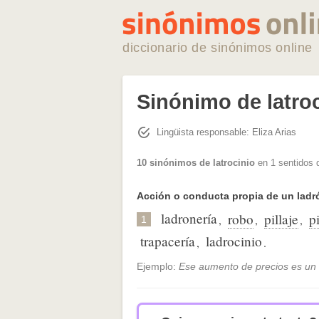
diccionario de sinónimos online
Sinónimo de latro
Lingüista responsable: Eliza Arias
10 sinónimos de latrocinio
en 1 sentidos 
Acción o conducta propia de un ladr
ladronería
robo
pillaje
pi
,
,
,
1
trapacería
ladrocinio
,
.
Ejemplo:
Ese aumento de precios es un l