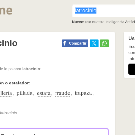
Nuevo:
usa nuestra Inteligencia Artifici
Usa
cinio
Compartir
Esc
con
Inte
de la palabra
latrocinio
:
ón o estafador:
pillada
trapaza
llería
estafa
fraude
,
,
,
,
,
atrocinio.