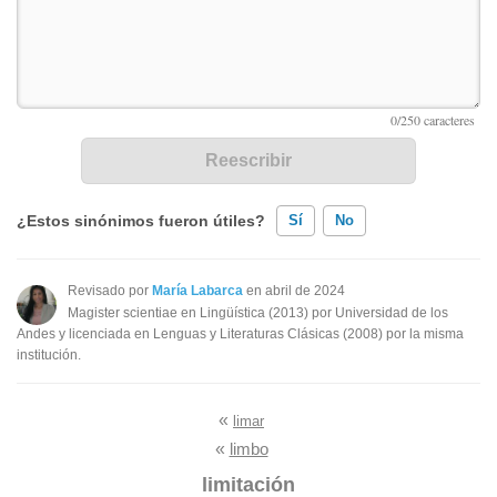
¿Estos sinónimos fueron útiles?
Sí
No
Existen sinónimos incorrectos
Revisado por
María Labarca
en abril de 2024
Magister scientiae en Lingüística (2013) por Universidad de los
Ninguno de los sinónimos presentados me ayudó
Andes y licenciada en Lenguas y Literaturas Clásicas (2008) por la misma
institución.
Otro
«
limar
«
limbo
limitación