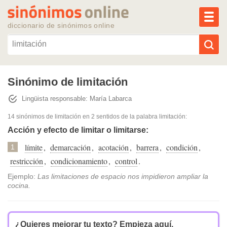
MEN
diccionario de sinónimos online
Reescribir texto con IA
Sinónimo de limitación
Lingüista responsable: María Labarca
Sinónimos populares
14 sinónimos de limitación
en 2 sentidos de la palabra
limitación
:
Temas populares
Acción y efecto de limitar o limitarse:
límite
,
demarcación
,
acotación
,
barrera
,
condición
,
1
Temas recientes
restricción
,
condicionamiento
,
control
.
Ejemplo:
Las limitaciones de espacio nos impidieron ampliar la
cocina.
¿Quieres mejorar tu texto?
Empieza aquí.