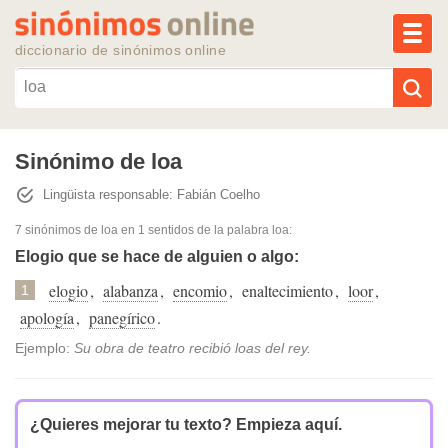
MEN
diccionario de sinónimos online
Reescribir texto con IA
Sinónimo de loa
Lingüista responsable: Fabián Coelho
Sinónimos populares
7 sinónimos de loa
en 1 sentidos de la palabra
loa
:
Temas populares
Elogio que se hace de alguien o algo:
elogio
,
alabanza
,
encomio
,
enaltecimiento
,
loor
,
1
Temas recientes
apología
,
panegírico
.
Ejemplo:
Su obra de teatro recibió loas del rey.
¿Quieres mejorar tu texto?
Empieza aquí.