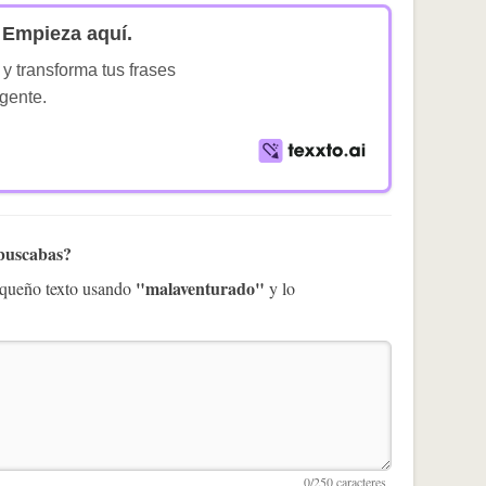
Empieza aquí.
 y transforma tus frases
igente.
 buscabas?
"malaventurado"
pequeño texto usando
y lo