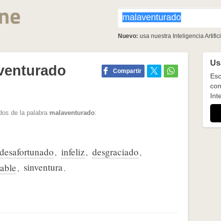
Nuevo:
usa nuestra Inteligencia Artifici
Usa
venturado
Compartir
Esc
con
Inte
dos de la palabra
malaventurado
:
desafortunado
infeliz
desgraciado
,
,
,
sinventura
able
,
.