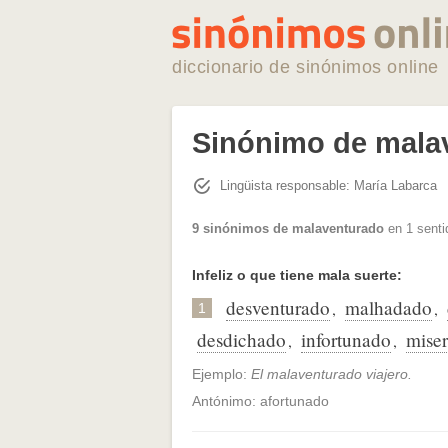
diccionario de sinónimos online
Sinónimo de mala
Lingüista responsable: María Labarca
9 sinónimos de malaventurado
en 1 senti
Infeliz o que tiene mala suerte:
desventurado
malhadado
,
,
1
desdichado
infortunado
miser
,
,
Ejemplo:
El malaventurado viajero.
Antónimo: afortunado