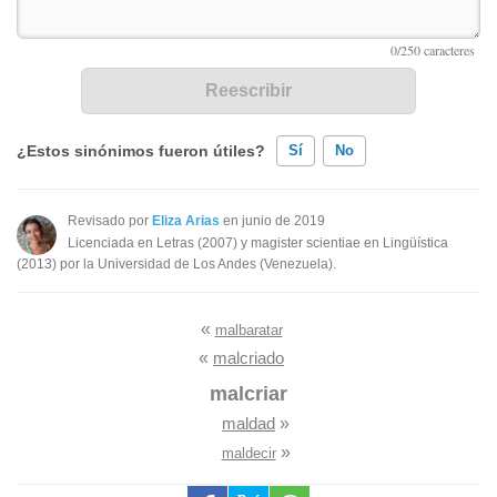
¿Estos sinónimos fueron útiles?
Sí
No
Existen sinónimos incorrectos
Revisado por
Eliza Arias
en junio de 2019
Licenciada en Letras (2007) y magister scientiae en Lingüística
Ninguno de los sinónimos presentados me ayudó
(2013) por la Universidad de Los Andes (Venezuela).
Otro
«
malbaratar
«
malcriado
malcriar
maldad
»
»
maldecir