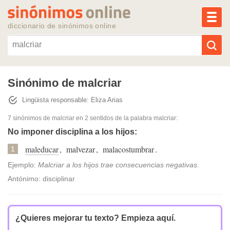
MEN
diccionario de sinónimos online
Reescribir texto con IA
Sinónimo de malcriar
Lingüista responsable: Eliza Arias
Sinónimos populares
7 sinónimos de malcriar
en 2 sentidos de la palabra
malcriar
:
Temas populares
No imponer disciplina a los hijos:
maleducar
,
malvezar
,
malacostumbrar
.
1
Temas recientes
Ejemplo:
Malcriar a los hijos trae consecuencias negativas.
Antónimo: disciplinar
¿Quieres mejorar tu texto?
Empieza aquí.