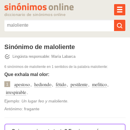
MEN
diccionario de sinónimos online
Reescribir texto con IA
Sinónimo de maloliente
Lingüista responsable: María Labarca
Sinónimos populares
6 sinónimos de maloliente
en 1 sentidos de la palabra
maloliente
:
Temas populares
Que exhala mal olor:
apestoso
,
hediondo
,
fétido
,
pestilente
,
mefítico
,
1
Temas recientes
irrespirable
.
Ejemplo:
Un lugar feo y maloliente.
Antónimo: fragante