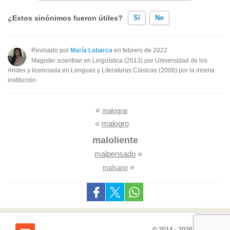
¿Estos sinónimos fueron útiles?
Sí
No
Existen sinónimos incorrectos
Revisado por
María Labarca
en febrero de 2022
Magister scientiae en Lingüística (2013) por Universidad de los
Ninguno de los sinónimos presentados me ayudó
Andes y licenciada en Lenguas y Literaturas Clásicas (2008) por la misma
institución.
Otro
«
malograr
«
malogro
maloliente
malpensado
»
»
malsano
© 2014 - 2026
7Graus