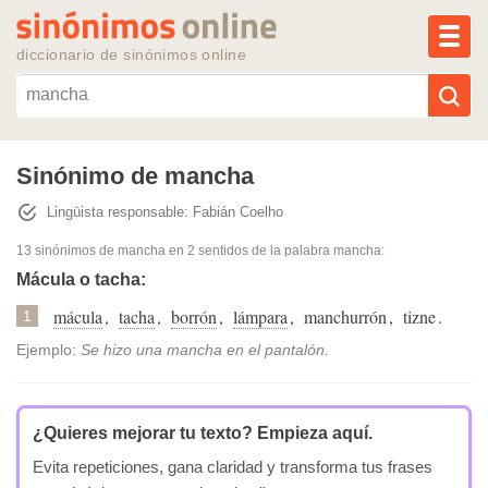
MEN
diccionario de sinónimos online
Reescribir texto con IA
Sinónimo de mancha
Lingüista responsable: Fabián Coelho
Sinónimos populares
13 sinónimos de mancha
en 2 sentidos de la palabra
mancha
:
Temas populares
Mácula o tacha:
mácula
,
tacha
,
borrón
,
lámpara
,
manchurrón
,
tizne
.
1
Temas recientes
Ejemplo:
Se hizo una mancha en el pantalón.
¿Quieres mejorar tu texto?
Empieza aquí.
Evita repeticiones, gana claridad y transforma tus frases