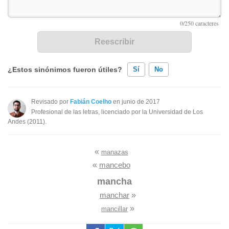
¿Estos sinónimos fueron útiles?
Sí
No
Existen sinónimos incorrectos
Revisado por
Fabián Coelho
en junio de 2017
Profesional de las letras, licenciado por la Universidad de Los
Ninguno de los sinónimos presentados me ayudó
Andes (2011).
Otro
«
manazas
«
mancebo
mancha
manchar
»
»
mancillar