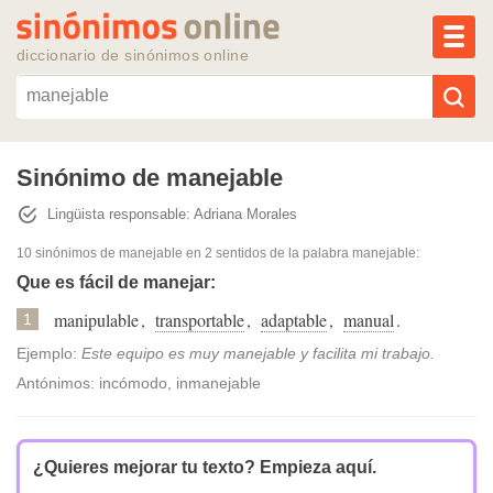
MEN
diccionario de sinónimos online
Reescribir texto con IA
Sinónimo de manejable
Lingüista responsable: Adriana Morales
Sinónimos populares
10 sinónimos de manejable
en 2 sentidos de la palabra
manejable
:
Temas populares
Que es fácil de manejar:
manipulable
,
transportable
,
adaptable
,
manual
.
1
Temas recientes
Ejemplo:
Este equipo es muy manejable y facilita mi trabajo.
Antónimos: incómodo, inmanejable
¿Quieres mejorar tu texto?
Empieza aquí.