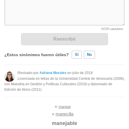
¿Estos sinónimos fueron útiles?
Sí
No
Existen sinónimos incorrectos
Revisado por
Adriana Morales
en julio de 2018
Licenciada en letras de la Universidad Central de Venezuela (2008),
Ninguno de los sinónimos presentados me ayudó
con Maestría en Gestión y Políticas Culturales (2016) y diplomado de
Edición de libros (2011).
Otro
«
manear
«
manecilla
manejable