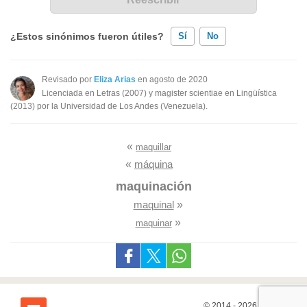
¿Estos sinónimos fueron útiles?
Sí
No
Existen sinónimos incorrectos
Revisado por
Eliza Arias
en agosto de 2020
Licenciada en Letras (2007) y magister scientiae en Lingüística
Ninguno de los sinónimos presentados me ayudó
(2013) por la Universidad de Los Andes (Venezuela).
Otro
«
maquillar
«
máquina
maquinación
maquinal
»
»
maquinar
© 2014 - 2026
7Graus