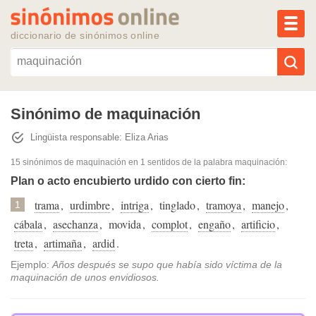
MEN
diccionario de sinónimos online
Reescribir texto con IA
Sinónimo de maquinación
Lingüista responsable: Eliza Arias
Sinónimos populares
15 sinónimos de maquinación
en 1 sentidos de la palabra
maquinación
:
Temas populares
Plan o acto encubierto urdido con cierto fin:
trama
,
urdimbre
,
intriga
,
tinglado
,
tramoya
,
manejo
,
1
Temas recientes
cábala
,
asechanza
,
movida
,
complot
,
engaño
,
artificio
,
treta
,
artimaña
,
ardid
.
Ejemplo:
Años después se supo que había sido víctima de la
maquinación de unos envidiosos.