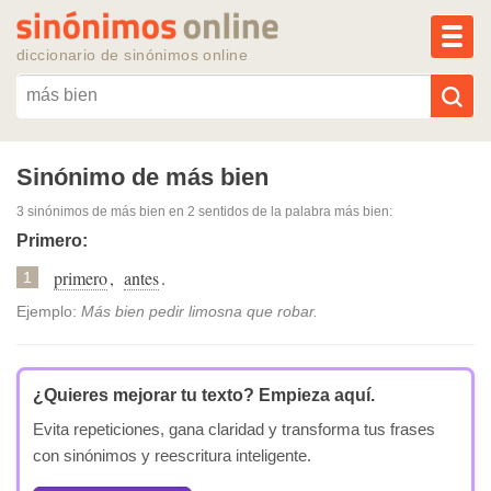
MEN
diccionario de sinónimos online
Reescribir texto con IA
Sinónimo de más bien
3 sinónimos de más bien
en 2 sentidos de la palabra
más bien
:
Sinónimos populares
Primero:
primero
,
antes
.
Temas populares
1
Ejemplo:
Más bien pedir limosna que robar.
Temas recientes
¿Quieres mejorar tu texto?
Empieza aquí.
Evita repeticiones, gana claridad y transforma tus frases
con sinónimos y reescritura inteligente.