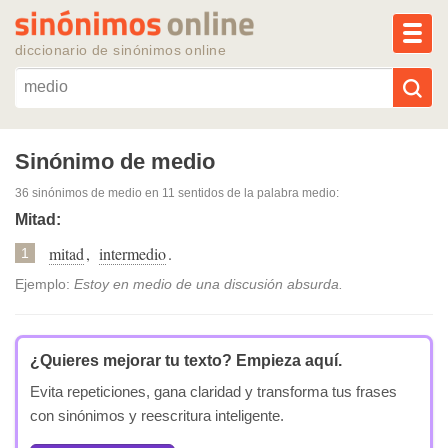
MEN
diccionario de sinónimos online
Reescribir texto con IA
Sinónimo de medio
36 sinónimos de medio
en 11 sentidos de la palabra
medio
:
Sinónimos populares
Mitad:
mitad
,
intermedio
.
Temas populares
1
Ejemplo:
Estoy en medio de una discusión absurda.
Temas recientes
¿Quieres mejorar tu texto?
Empieza aquí.
Evita repeticiones, gana claridad y transforma tus frases
con sinónimos y reescritura inteligente.