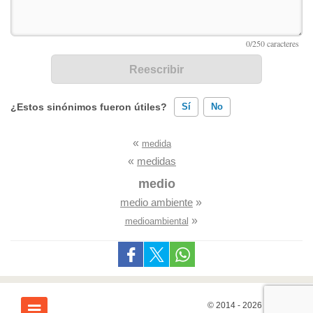
¿Estos sinónimos fueron útiles?
Sí
No
«
medida
Existen sinónimos incorrectos
«
medidas
Ninguno de los sinónimos presentados me ayudó
medio
medio ambiente
»
Otro
»
medioambiental
© 2014 - 2026
7Graus