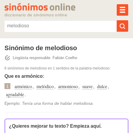
MEN
diccionario de sinónimos online
Reescribir texto con IA
Sinónimo de melodioso
Lingüista responsable: Fabián Coelho
Sinónimos populares
6 sinónimos de melodioso
en 1 sentidos de la palabra
melodioso
:
Temas populares
Que es armónico:
armónico
,
melódico
,
armonioso
,
suave
,
dulce
,
1
Temas recientes
agradable
.
Ejemplo:
Tenía una forma de hablar melodiosa.
¿Quieres mejorar tu texto?
Empieza aquí.