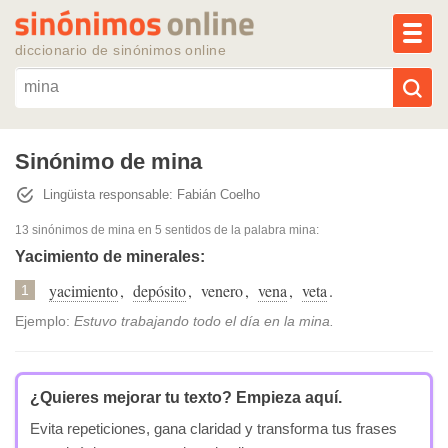
MEN
diccionario de sinónimos online
Reescribir texto con IA
Sinónimo de mina
Lingüista responsable: Fabián Coelho
Sinónimos populares
13 sinónimos de mina
en 5 sentidos de la palabra
mina
:
Temas populares
Yacimiento de minerales:
yacimiento
,
depósito
,
venero
,
vena
,
veta
.
1
Temas recientes
Ejemplo:
Estuvo trabajando todo el día en la mina.
¿Quieres mejorar tu texto?
Empieza aquí.
Evita repeticiones, gana claridad y transforma tus frases