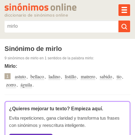
MEN
diccionario de sinónimos online
Reescribir texto con IA
Sinónimo de mirlo
9 sinónimos de mirlo
en 1 sentidos de la palabra
mirlo
:
Sinónimos populares
Mirlo:
astuto
,
bellaco
,
ladino
,
listillo
,
matrero
,
sabido
,
tío
,
Temas populares
1
zorro
,
águila
.
Temas recientes
¿Quieres mejorar tu texto?
Empieza aquí.
Evita repeticiones, gana claridad y transforma tus frases
con sinónimos y reescritura inteligente.