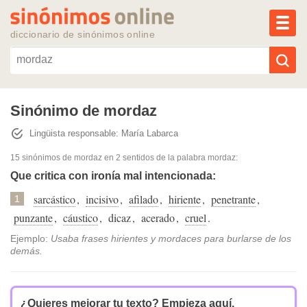
MEN
diccionario de sinónimos online
Reescribir texto con IA
Sinónimo de mordaz
Lingüista responsable: María Labarca
Sinónimos populares
15 sinónimos de mordaz
en 2 sentidos de la palabra
mordaz
:
Temas populares
Que critica con ironía mal intencionada:
sarcástico
,
incisivo
,
afilado
,
hiriente
,
penetrante
,
1
Temas recientes
punzante
,
cáustico
,
dicaz
,
acerado
,
cruel
.
Ejemplo:
Usaba frases hirientes y mordaces para burlarse de los
demás.
¿Quieres mejorar tu texto?
Empieza aquí.