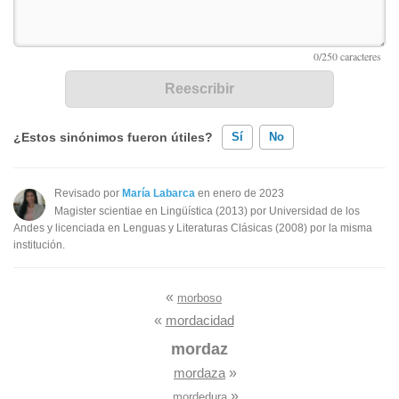
¿Estos sinónimos fueron útiles?
Sí
No
Existen sinónimos incorrectos
Revisado por
María Labarca
en enero de 2023
Magister scientiae en Lingüística (2013) por Universidad de los
Ninguno de los sinónimos presentados me ayudó
Andes y licenciada en Lenguas y Literaturas Clásicas (2008) por la misma
institución.
Otro
«
morboso
«
mordacidad
mordaz
mordaza
»
»
mordedura