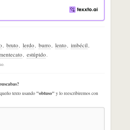
o
bruto
lerdo
burro
lento
imbécil
,
,
,
,
,
,
mentecato
estúpido
,
.
so.
 buscabas?
"obtuso"
pequeño texto usando
y lo reescribiremos con