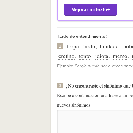
Mejorar mi texto
Tardo de entendimiento:
torpe
tardo
limitado
bob
,
,
,
2
cretino
tonto
idiota
memo
,
,
,
,
Ejemplo:
Sergio puede ser a veces obtu
¿No encontraste el sinónimo que
3
Escribe a continuación una frase o un 
nuevos sinónimos.