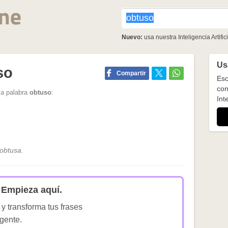
Nuevo:
usa nuestra Inteligencia Artifici
Usa
so
Compartir
Esc
con
la palabra
obtuso
:
Inte
 obtusa.
Empieza aquí.
 y transforma tus frases
igente.