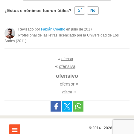
¿Estos sinónimos fueron útiles?
Sí
No
Existen sinónimos incorrectos
Revisado por
Fabián Coelho
en julio de 2017
Profesional de las letras, licenciado por la Universidad de Los
Ninguno de los sinónimos presentados me ayudó
Andes (2011).
Otro
«
ofensa
«
ofensiva
ofensivo
ofensor
»
»
oferta
© 2014 - 2026
7Graus