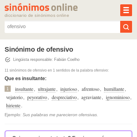
MEN
diccionario de sinónimos online
Reescribir texto con IA
Sinónimo de ofensivo
Lingüista responsable: Fabián Coelho
Sinónimos populares
11 sinónimos de ofensivo
en 1 sentidos de la palabra
ofensivo
:
Temas populares
Que es insultante:
insultante
,
ultrajante
,
injurioso
,
afrentoso
,
humillante
,
1
Temas recientes
vejatorio
,
peyorativo
,
despreciativo
,
agraviante
,
ignominioso
,
hiriente
.
Ejemplo:
Sus palabras me parecieron ofensivas.