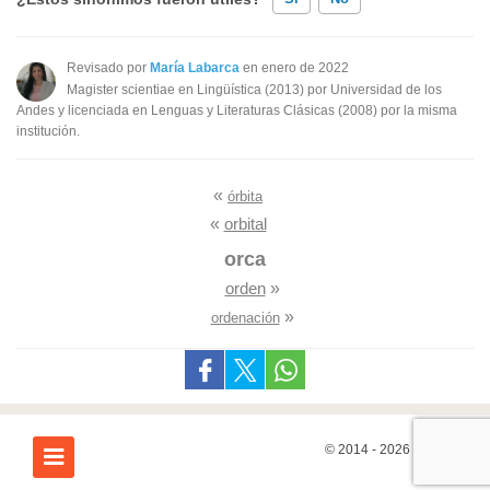
Existen sinónimos incorrectos
Revisado por
María Labarca
en enero de 2022
Magister scientiae en Lingüística (2013) por Universidad de los
Ninguno de los sinónimos presentados me ayudó
Andes y licenciada en Lenguas y Literaturas Clásicas (2008) por la misma
institución.
Otro
«
órbita
«
orbital
orca
orden
»
»
ordenación
© 2014 - 2026
7Graus