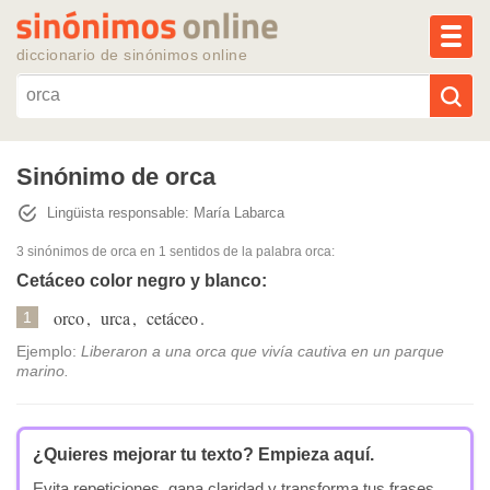
MEN
diccionario de sinónimos online
Reescribir texto con IA
Sinónimo de orca
Lingüista responsable: María Labarca
Sinónimos populares
3 sinónimos de orca
en 1 sentidos de la palabra
orca
:
Temas populares
Cetáceo color negro y blanco:
orco
,
urca
,
cetáceo
.
1
Temas recientes
Ejemplo:
Liberaron a una orca que vivía cautiva en un parque
marino.
¿Quieres mejorar tu texto?
Empieza aquí.
Evita repeticiones, gana claridad y transforma tus frases