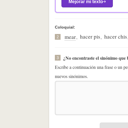
Mejorar mi texto
Coloquial:
hacer pis
hacer chis
mear
,
,
2
¿No encontraste el sinónimo que
3
Escribe a continuación una frase o un 
nuevos sinónimos.