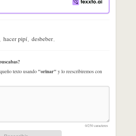
hacer pipí
desbeber
,
,
.
 buscabas?
"orinar"
pequeño texto usando
y lo reescribiremos con