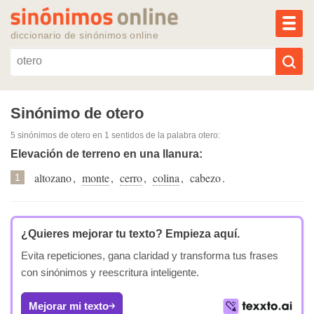
MEN
diccionario de sinónimos online
Reescribir texto con IA
Sinónimo de otero
5 sinónimos de otero
en 1 sentidos de la palabra
otero
:
Sinónimos populares
Elevación de terreno en una llanura:
altozano
,
monte
,
cerro
,
colina
,
cabezo
.
Temas populares
1
Temas recientes
¿Quieres mejorar tu texto?
Empieza aquí.
Evita repeticiones, gana claridad y transforma tus frases
con sinónimos y reescritura inteligente.
Mejorar mi texto