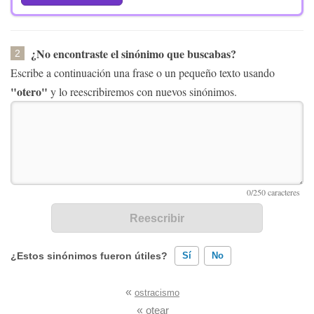
¿No encontraste el sinónimo que buscabas?
2
Escribe a continuación una frase o un pequeño texto usando
"otero"
y lo reescribiremos con nuevos sinónimos.
¿Estos sinónimos fueron útiles?
Sí
No
«
ostracismo
Existen sinónimos incorrectos
«
otear