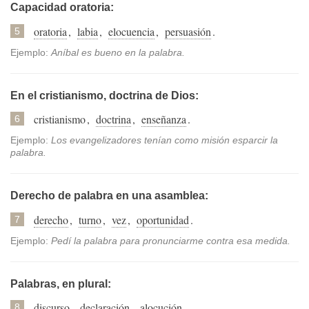
Capacidad oratoria:
oratoria
,
labia
,
elocuencia
,
persuasión
.
5
Ejemplo:
Aníbal es bueno en la palabra.
En el cristianismo, doctrina de Dios:
cristianismo
,
doctrina
,
enseñanza
.
6
Ejemplo:
Los evangelizadores tenían como misión esparcir la
palabra.
Derecho de palabra en una asamblea:
derecho
,
turno
,
vez
,
oportunidad
.
7
Ejemplo:
Pedí la palabra para pronunciarme contra esa medida.
Palabras, en plural:
discurso
,
declaración
,
alocución
.
8