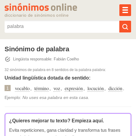
MEN
diccionario de sinónimos online
Reescribir texto con IA
Sinónimo de palabra
Lingüista responsable: Fabián Coelho
Sinónimos populares
32 sinónimos de palabra
en 8 sentidos de la palabra
palabra
:
Temas populares
Unidad lingüística dotada de sentido:
vocablo
,
término
,
voz
,
expresión
,
locución
,
dicción
.
1
Temas recientes
Ejemplo:
No uses esa palabra en esta casa.
¿Quieres mejorar tu texto?
Empieza aquí.
Evita repeticiones, gana claridad y transforma tus frases