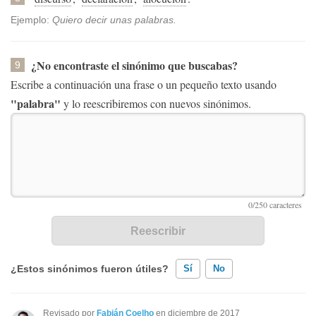
Ejemplo:
Quiero decir unas palabras.
¿No encontraste el sinónimo que buscabas?
9
Escribe a continuación una frase o un pequeño texto usando
"palabra"
y lo reescribiremos con nuevos sinónimos.
¿Estos sinónimos fueron útiles?
Sí
No
Existen sinónimos incorrectos
Revisado por
Fabián Coelho
en diciembre de 2017