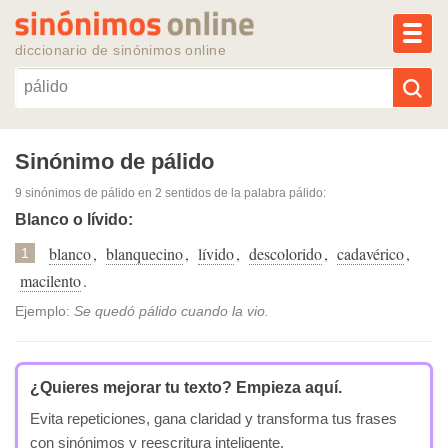
MEN
diccionario de sinónimos online
Reescribir texto con IA
Sinónimo de pálido
9 sinónimos de pálido
en 2 sentidos de la palabra
pálido
:
Sinónimos populares
Blanco o lívido:
blanco
,
blanquecino
,
lívido
,
descolorido
,
cadavérico
,
Temas populares
1
macilento
.
Temas recientes
Ejemplo:
Se quedó pálido cuando la vio.
¿Quieres mejorar tu texto?
Empieza aquí.
Evita repeticiones, gana claridad y transforma tus frases
con sinónimos y reescritura inteligente.