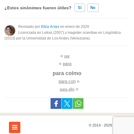
¿Estos sinónimos fueron útiles?
Sí
No
Existen sinónimos incorrectos
Revisado por
Eliza Arias
en enero de 2020
Licenciada en Letras (2007) y magister scientiae en Lingüística
Ninguno de los sinónimos presentados me ayudó
(2013) por la Universidad de Los Andes (Venezuela).
Otro
«
par
«
para
para colmo
para con
»
»
para ello
© 2014 - 2026
7Graus