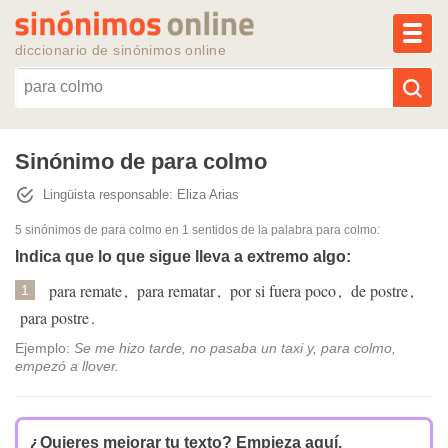
MEN
diccionario de sinónimos online
Reescribir texto con IA
Sinónimo de para colmo
Lingüista responsable: Eliza Arias
Sinónimos populares
5 sinónimos de para colmo
en 1 sentidos de la palabra
para colmo
:
Temas populares
Indica que lo que sigue lleva a extremo algo:
para remate
,
para rematar
,
por si fuera poco
,
de postre
,
1
Temas recientes
para postre
.
Ejemplo:
Se me hizo tarde, no pasaba un taxi y, para colmo,
empezó a llover.
¿Quieres mejorar tu texto?
Empieza aquí.