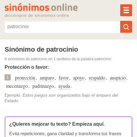
MEN
diccionario de sinónimos online
Reescribir texto con IA
Sinónimo de patrocinio
9 sinónimos de patrocinio
en 1 sentidos de la palabra
patrocinio
:
Sinónimos populares
Protección o favor:
protección
,
amparo
,
favor
,
apoyo
,
respaldo
,
auspicio
,
Temas populares
1
mecenazgo
,
padrinazgo
,
ayuda
.
Temas recientes
Ejemplo:
Estos juegos son organizados bajo el amparo del
Estado.
¿Quieres mejorar tu texto?
Empieza aquí.
Evita repeticiones, gana claridad y transforma tus frases