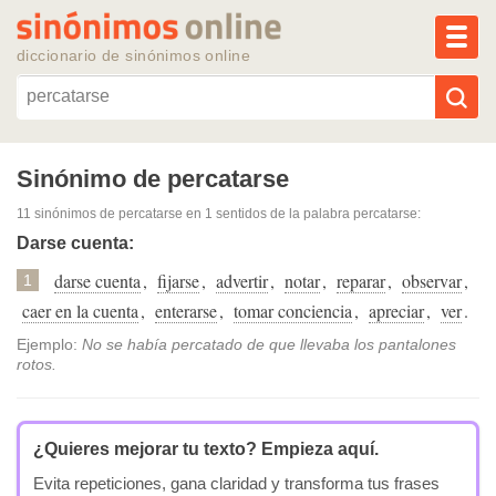
MEN
diccionario de sinónimos online
Reescribir texto con IA
Sinónimo de percatarse
11 sinónimos de percatarse
en 1 sentidos de la palabra
percatarse
:
Sinónimos populares
Darse cuenta:
darse cuenta
,
fijarse
,
advertir
,
notar
,
reparar
,
observar
,
Temas populares
1
caer en la cuenta
,
enterarse
,
tomar conciencia
,
apreciar
,
ver
.
Temas recientes
Ejemplo:
No se había percatado de que llevaba los pantalones
rotos.
¿Quieres mejorar tu texto?
Empieza aquí.
Evita repeticiones, gana claridad y transforma tus frases