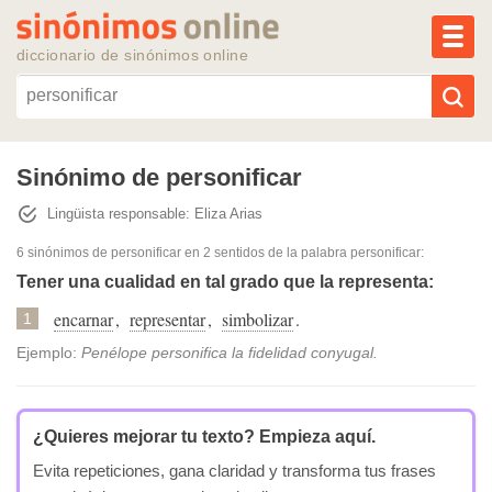
MEN
diccionario de sinónimos online
Reescribir texto con IA
Sinónimo de personificar
Lingüista responsable: Eliza Arias
Sinónimos populares
6 sinónimos de personificar
en 2 sentidos de la palabra
personificar
:
Temas populares
Tener una cualidad en tal grado que la representa:
encarnar
,
representar
,
simbolizar
.
1
Temas recientes
Ejemplo:
Penélope personifica la fidelidad conyugal.
¿Quieres mejorar tu texto?
Empieza aquí.
Evita repeticiones, gana claridad y transforma tus frases