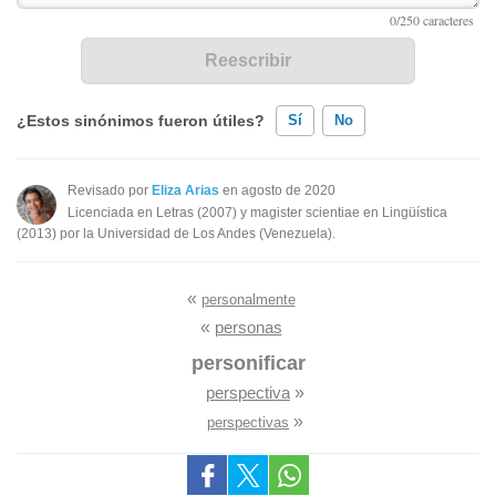
¿Estos sinónimos fueron útiles?
Sí
No
Existen sinónimos incorrectos
Revisado por
Eliza Arias
en agosto de 2020
Licenciada en Letras (2007) y magister scientiae en Lingüística
Ninguno de los sinónimos presentados me ayudó
(2013) por la Universidad de Los Andes (Venezuela).
Otro
«
personalmente
«
personas
personificar
perspectiva
»
»
perspectivas