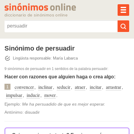
MEN
diccionario de sinónimos online
Reescribir texto con IA
Sinónimo de persuadir
Lingüista responsable: María Labarca
Sinónimos populares
9 sinónimos de persuadir
en 1 sentidos de la palabra
persuadir
:
Temas populares
Hacer con razones que alguien haga o crea algo:
convencer
,
inclinar
,
seducir
,
atraer
,
incitar
,
arrastrar
,
1
Temas recientes
impulsar
,
inducir
,
mover
.
Ejemplo:
Me ha persuadido de que es mejor esperar.
Antónimo: disuadir