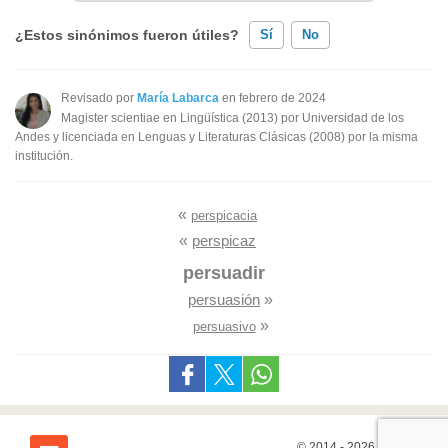
¿Estos sinónimos fueron útiles?
Sí
No
Existen sinónimos incorrectos
Revisado por
María Labarca
en febrero de 2024
Magister scientiae en Lingüística (2013) por Universidad de los
Ninguno de los sinónimos presentados me ayudó
Andes y licenciada en Lenguas y Literaturas Clásicas (2008) por la misma
institución.
Otro
«
perspicacia
«
perspicaz
persuadir
persuasión
»
»
persuasivo
© 2014 - 2026
7Graus