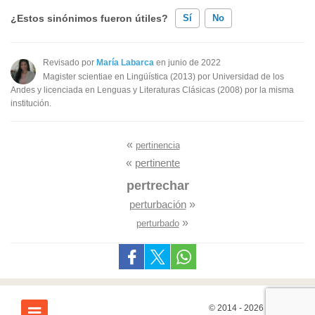
¿Estos sinónimos fueron útiles?
Sí
No
Existen sinónimos incorrectos
Revisado por
María Labarca
en junio de 2022
Magister scientiae en Lingüística (2013) por Universidad de los
Ninguno de los sinónimos presentados me ayudó
Andes y licenciada en Lenguas y Literaturas Clásicas (2008) por la misma
institución.
Otro
«
pertinencia
«
pertinente
pertrechar
perturbación
»
»
perturbado
© 2014 - 2026
7Graus