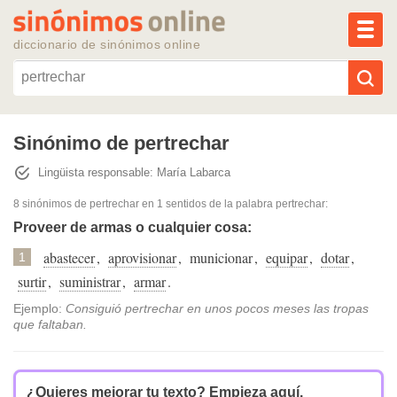
MEN
diccionario de sinónimos online
Reescribir texto con IA
Sinónimo de pertrechar
Lingüista responsable: María Labarca
Sinónimos populares
8 sinónimos de pertrechar
en 1 sentidos de la palabra
pertrechar
:
Temas populares
Proveer de armas o cualquier cosa:
abastecer
,
aprovisionar
,
municionar
,
equipar
,
dotar
,
1
Temas recientes
surtir
,
suministrar
,
armar
.
Ejemplo:
Consiguió pertrechar en unos pocos meses las tropas
que faltaban.
¿Quieres mejorar tu texto?
Empieza aquí.