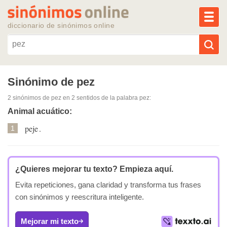
MEN
diccionario de sinónimos online
Reescribir texto con IA
Sinónimo de pez
2 sinónimos de pez
en 2 sentidos de la palabra
pez
:
Sinónimos populares
Animal acuático:
peje
.
Temas populares
1
Temas recientes
¿Quieres mejorar tu texto?
Empieza aquí.
Evita repeticiones, gana claridad y transforma tus frases
con sinónimos y reescritura inteligente.
Mejorar mi texto