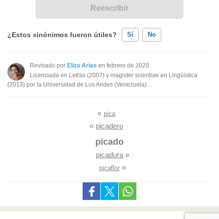
¿Estos sinónimos fueron útiles?
Sí
No
Existen sinónimos incorrectos
Revisado por
Eliza Arias
en febrero de 2020
Licenciada en Letras (2007) y magister scientiae en Lingüística
Ninguno de los sinónimos presentados me ayudó
(2013) por la Universidad de Los Andes (Venezuela).
Otro
«
pica
«
picadero
picado
picadura
»
»
picaflor