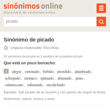
MEN
diccionario de sinónimos online
Reescribir texto con IA
Sinónimo de picado
Lingüista responsable: Eliza Arias
Sinónimos populares
32 sinónimos de picado
en 5 sentidos de la palabra
picado
:
Temas populares
Que está un poco borracho:
alegre
,
entonado
,
bebido
,
prendido
,
alumbrado
,
1
Temas recientes
achispado
,
zarataco
,
ajumado
,
ahumado
,
jumo
,
calamocano
,
sahumado
,
encalichado
.
Ejemplo:
Salí picado de la reunión y con ganas de seguir la fiesta.
Antónimos: sobrio, bueno y sano