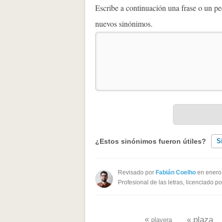
Escribe a continuación una frase o un 
nuevos sinónimos.
¿Estos sinónimos fueron útiles?
S
Existen sinónimos incorrectos
Revisado por
Fabián Coelho
en enero
Profesional de las letras, licenciado p
Ninguno de los sinónimos present
Otro
«
plaza
«
playera