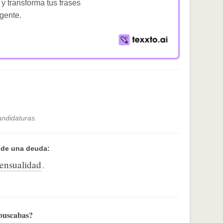
 y transforma tus frases
igente.
andidaturas.
vide una deuda:
ensualidad
.
 buscabas?