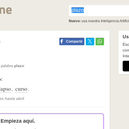
Nuevo:
usa nuestra Inteligencia Artifici
Usa
o
Compartir
Esc
con
Inte
a palabra
plazo
:
o:
lapso
curso
,
.
es hasta abril.
Empieza aquí.