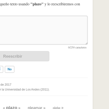
"plazo"
pequeño texto usando
y lo reescribiremos con
í
No
 de 2017
or la Universidad de Los Andes (2011).
ados me ayudó
plazo
pleamar
»
«
»
»
plebe