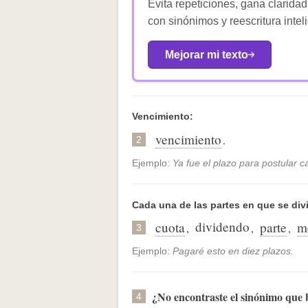
Evita repeticiones, gana claridad
con sinónimos y reescritura intel
Mejorar mi texto
Vencimiento:
vencimiento
.
2
Ejemplo:
Ya fue el plazo para postular c
Cada una de las partes en que se di
dividendo
cuota
parte
m
,
,
,
3
Ejemplo:
Pagaré esto en diez plazos.
¿No encontraste el sinónimo que
4