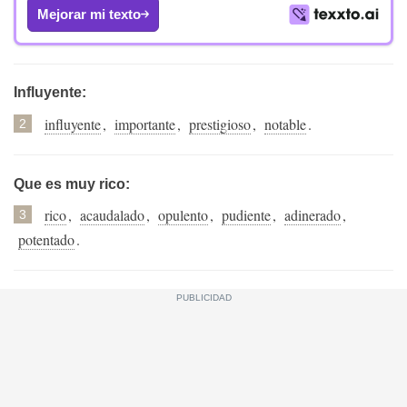
Mejorar mi texto
Influyente:
influyente
,
importante
,
prestigioso
,
notable
.
2
Que es muy rico:
rico
,
acaudalado
,
opulento
,
pudiente
,
adinerado
,
3
potentado
.