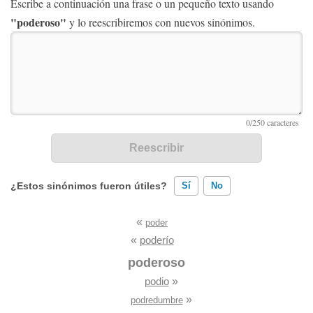
Escribe a continuación una frase o un pequeño texto usando
"poderoso"
y lo reescribiremos con nuevos sinónimos.
¿Estos sinónimos fueron útiles?
Sí
No
«
poder
Existen sinónimos incorrectos
«
poderío
Ninguno de los sinónimos presentados me ayudó
poderoso
podio
»
Otro
»
podredumbre