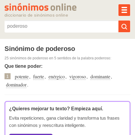
MEN
diccionario de sinónimos online
Reescribir texto con IA
Sinónimo de poderoso
25 sinónimos de poderoso
en 5 sentidos de la palabra
poderoso
:
Sinónimos populares
Que tiene poder:
potente
,
fuerte
,
enérgico
,
vigoroso
,
dominante
,
Temas populares
1
dominador
.
Temas recientes
¿Quieres mejorar tu texto?
Empieza aquí.
Evita repeticiones, gana claridad y transforma tus frases
con sinónimos y reescritura inteligente.