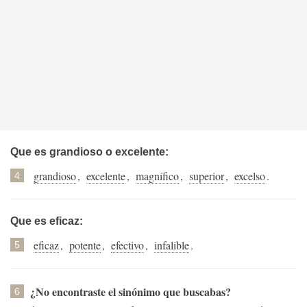
Que es grandioso o excelente:
grandioso
,
excelente
,
magnífico
,
superior
,
excelso
.
4
Que es eficaz:
eficaz
,
potente
,
efectivo
,
infalible
.
5
¿No encontraste el sinónimo que buscabas?
6