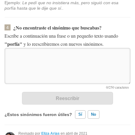
Ejemplo:
Le pedí que no insistiera más, pero siguió con esa
porfía hasta que le dije que sí..
¿No encontraste el sinónimo que buscabas?
4
Escribe a continuación una frase o un pequeño texto usando
"porfía"
y lo reescribiremos con nuevos sinónimos.
¿Estos sinónimos fueron útiles?
Sí
No
Existen sinónimos incorrectos
Revisado por
Eliza Arias
en abril de 2021