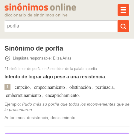
MEN
diccionario de sinónimos online
Reescribir texto con IA
Sinónimo de porfía
Lingüista responsable: Eliza Arias
Sinónimos populares
21 sinónimos de porfía
en 3 sentidos de la palabra
porfía
:
Temas populares
Intento de lograr algo pese a una resistencia:
empeño
,
empecinamiento
,
obstinación
,
pertinacia
,
1
Temas recientes
emberretinamiento
,
encaprichamiento
.
Ejemplo:
Pudo más su porfía que todos los inconvenientes que se
le presentaron.
Antónimos: desistencia, desistimiento