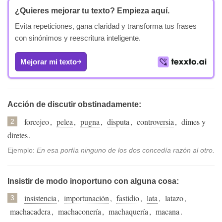
¿Quieres mejorar tu texto?
Empieza aquí.
Evita repeticiones, gana claridad y transforma tus frases
con sinónimos y reescritura inteligente.
Mejorar mi texto
Acción de discutir obstinadamente:
forcejeo
,
pelea
,
pugna
,
disputa
,
controversia
,
dimes y
2
diretes
.
Ejemplo:
En esa porfía ninguno de los dos concedía razón al otro.
Insistir de modo inoportuno con alguna cosa:
insistencia
,
importunación
,
fastidio
,
lata
,
latazo
,
3
machacadera
,
machaconería
,
machaquería
,
macana
.