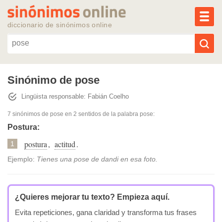
MEN
diccionario de sinónimos online
Reescribir texto con IA
Sinónimo de pose
Lingüista responsable: Fabián Coelho
Sinónimos populares
7 sinónimos de pose
en 2 sentidos de la palabra
pose
:
Temas populares
Postura:
postura
,
actitud
.
1
Temas recientes
Ejemplo:
Tienes una pose de dandi en esa foto.
¿Quieres mejorar tu texto?
Empieza aquí.
Evita repeticiones, gana claridad y transforma tus frases