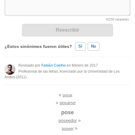
¿Estos sinónimos fueron útiles?
Sí
No
Existen sinónimos incorrectos
Revisado por
Fabián Coelho
en febrero de 2017
Profesional de las letras, licenciado por la Universidad de Los
Ninguno de los sinónimos presentados me ayudó
Andes (2011).
Otro
«
posar
«
posarse
pose
poseedor
»
»
poseer