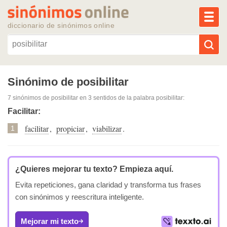
MEN
diccionario de sinónimos online
Reescribir texto con IA
Sinónimo de posibilitar
7 sinónimos de posibilitar
en 3 sentidos de la palabra
posibilitar
:
Sinónimos populares
Facilitar:
facilitar
,
propiciar
,
viabilizar
.
Temas populares
1
Temas recientes
¿Quieres mejorar tu texto?
Empieza aquí.
Evita repeticiones, gana claridad y transforma tus frases
con sinónimos y reescritura inteligente.
Mejorar mi texto