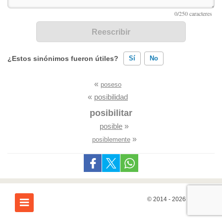
¿Estos sinónimos fueron útiles?
Sí
No
«
poseso
Existen sinónimos incorrectos
«
posibilidad
Ninguno de los sinónimos presentados me ayudó
posibilitar
posible
»
Otro
»
posiblemente
© 2014 - 2026
7Graus