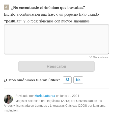
¿No encontraste el sinónimo que buscabas?
4
Escribe a continuación una frase o un pequeño texto usando
"postular"
y lo reescribiremos con nuevos sinónimos.
¿Estos sinónimos fueron útiles?
Sí
No
Existen sinónimos incorrectos
Revisado por
María Labarca
en junio de 2024
Magister scientiae en Lingüística (2013) por Universidad de los
Ninguno de los sinónimos presentados me ayudó
Andes y licenciada en Lenguas y Literaturas Clásicas (2008) por la misma
institución.