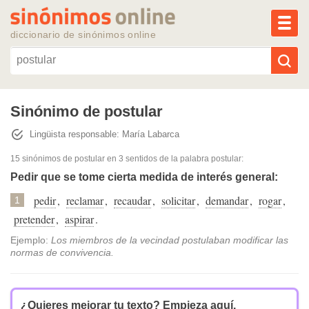
MEN
diccionario de sinónimos online
Reescribir texto con IA
Sinónimo de postular
Lingüista responsable: María Labarca
Sinónimos populares
15 sinónimos de postular
en 3 sentidos de la palabra
postular
:
Temas populares
Pedir que se tome cierta medida de interés general:
pedir
,
reclamar
,
recaudar
,
solicitar
,
demandar
,
rogar
,
1
Temas recientes
pretender
,
aspirar
.
Ejemplo:
Los miembros de la vecindad postulaban modificar las
normas de convivencia.
¿Quieres mejorar tu texto?
Empieza aquí.