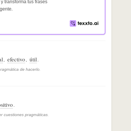
 y transforma tus frases
igente.
al
efectivo
útil
,
,
.
ragmática de hacerlo.
sitivo
.
er cuestiones pragmáticas.