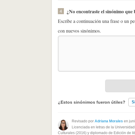
¿No encontraste el sinónimo que
4
Escribe a continuación una frase o un 
con nuevos sinónimos.
¿Estos sinónimos fueron útiles?
S
Existen sinónimos incorrectos
Revisado por
Adriana Morales
en jun
Licenciada en letras de la Universidad
Ninguno de los sinónimos present
Culturales (2016) y diplomado de Edición de li