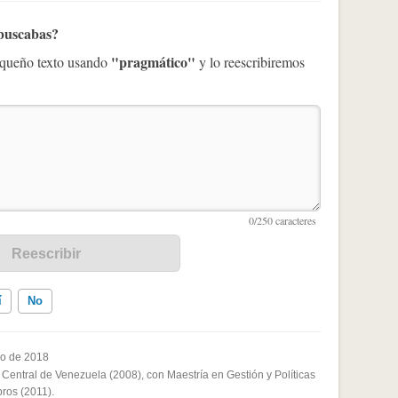
 buscabas?
"pragmático"
pequeño texto usando
y lo reescribiremos
í
No
io de 2018
 Central de Venezuela (2008), con Maestría en Gestión y Políticas
ados me ayudó
bros (2011).