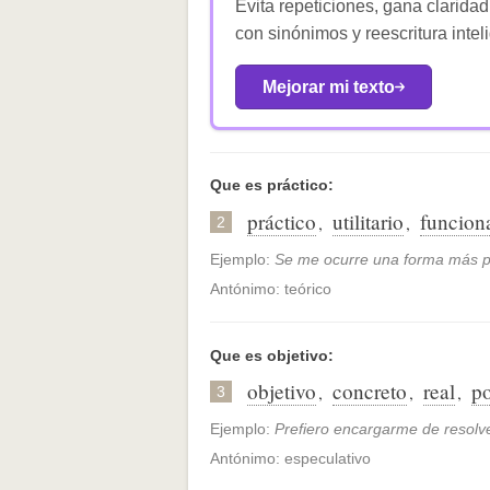
Evita repeticiones, gana claridad
con sinónimos y reescritura intel
Mejorar mi texto
Que es práctico:
práctico
utilitario
funcion
,
,
2
Ejemplo:
Se me ocurre una forma más p
Antónimo: teórico
Que es objetivo:
objetivo
concreto
real
po
,
,
,
3
Ejemplo:
Prefiero encargarme de resolv
Antónimo: especulativo