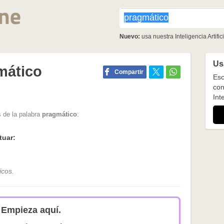
Nuevo:
usa nuestra Inteligencia Artifici
Usa
mático
Compartir
Esc
con
Inte
 de la palabra
pragmático
:
tuar:
icos.
Empieza aquí.