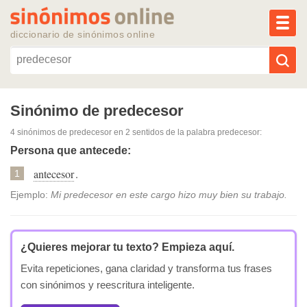
MEN
diccionario de sinónimos online
Reescribir texto con IA
Sinónimo de predecesor
4 sinónimos de predecesor
en 2 sentidos de la palabra
predecesor
:
Sinónimos populares
Persona que antecede:
antecesor
.
Temas populares
1
Ejemplo:
Mi predecesor en este cargo hizo muy bien su trabajo.
Temas recientes
¿Quieres mejorar tu texto?
Empieza aquí.
Evita repeticiones, gana claridad y transforma tus frases
con sinónimos y reescritura inteligente.