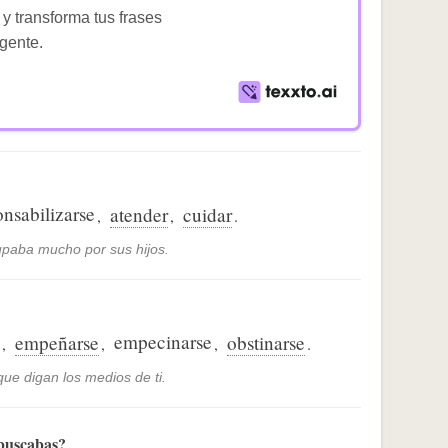
 y transforma tus frases
igente.
onsabilizarse
atender
cuidar
,
,
.
paba mucho por sus hijos.
empecinarse
empeñarse
obstinarse
,
,
,
.
que digan los medios de ti.
 buscabas?