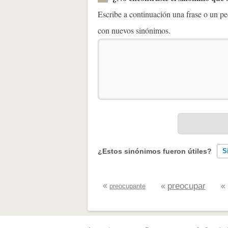
Escribe a continuación una frase o un 
con nuevos sinónimos.
¿Estos sinónimos fueron útiles?
S
Existen sinónimos incorrectos
«
preocupar
«
«
preocupante
Ninguno de los sinónimos present
Otro