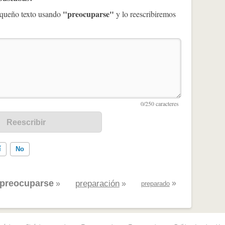
"preocuparse"
pequeño texto usando
y lo reescribiremos
í
No
preocuparse
preparación
»
»
»
preparado
ados me ayudó