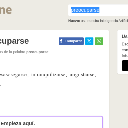
Nuevo:
usa nuestra Inteligencia Artifici
Usa
cuparse
Compartir
Esc
con
os de la palabra
preocuparse
:
Inte
esasosegarse
intranquilizarse
angustiarse
,
,
,
.
Empieza aquí.