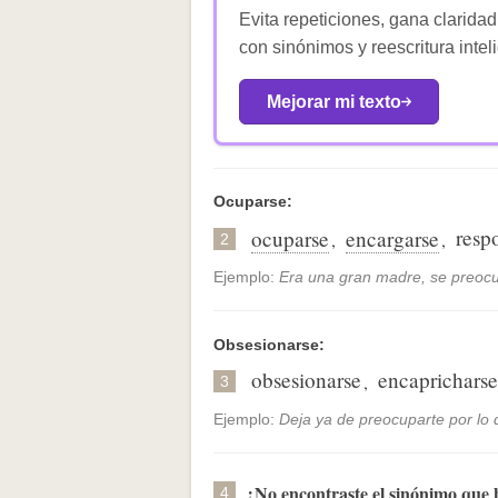
Evita repeticiones, gana claridad
con sinónimos y reescritura intel
Mejorar mi texto
Ocuparse:
resp
ocuparse
encargarse
,
,
2
Ejemplo:
Era una gran madre, se preocu
Obsesionarse:
obsesionarse
encapricharse
,
3
Ejemplo:
Deja ya de preocuparte por lo 
¿No encontraste el sinónimo que
4