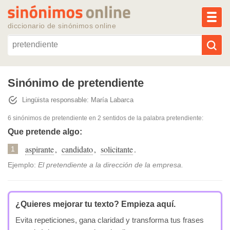
MEN
diccionario de sinónimos online
Reescribir texto con IA
Sinónimo de pretendiente
Lingüista responsable: María Labarca
Sinónimos populares
6 sinónimos de pretendiente
en 2 sentidos de la palabra
pretendiente
:
Temas populares
Que pretende algo:
aspirante
,
candidato
,
solicitante
.
1
Temas recientes
Ejemplo:
El pretendiente a la dirección de la empresa.
¿Quieres mejorar tu texto?
Empieza aquí.
Evita repeticiones, gana claridad y transforma tus frases