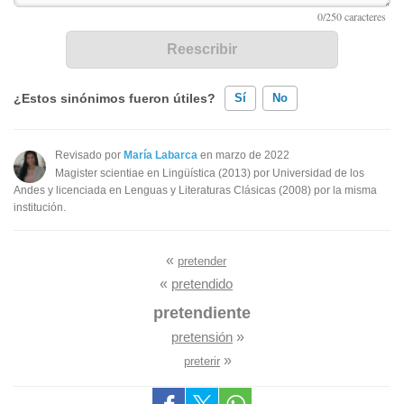
¿Estos sinónimos fueron útiles?
Sí
No
Existen sinónimos incorrectos
Revisado por
María Labarca
en marzo de 2022
Magister scientiae en Lingüística (2013) por Universidad de los
Ninguno de los sinónimos presentados me ayudó
Andes y licenciada en Lenguas y Literaturas Clásicas (2008) por la misma
institución.
Otro
«
pretender
«
pretendido
pretendiente
pretensión
»
»
preterir