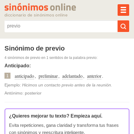
MEN
diccionario de sinónimos online
Reescribir texto con IA
Sinónimo de previo
4 sinónimos de previo
en 1 sentidos de la palabra
previo
:
Sinónimos populares
Anticipado:
anticipado
,
preliminar
,
adelantado
,
anterior
.
Temas populares
1
Ejemplo:
Hicimos un contacto previo antes de la reunión.
Temas recientes
Antónimo: posterior
¿Quieres mejorar tu texto?
Empieza aquí.
Evita repeticiones, gana claridad y transforma tus frases
con sinónimos y reescritura inteligente.