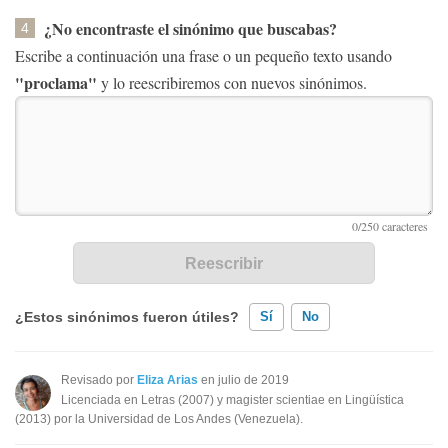
¿No encontraste el sinónimo que buscabas?
4
Escribe a continuación una frase o un pequeño texto usando
"proclama"
y lo reescribiremos con nuevos sinónimos.
¿Estos sinónimos fueron útiles?
Sí
No
Existen sinónimos incorrectos
Revisado por
Eliza Arias
en julio de 2019
Licenciada en Letras (2007) y magister scientiae en Lingüística
Ninguno de los sinónimos presentados me ayudó
(2013) por la Universidad de Los Andes (Venezuela).