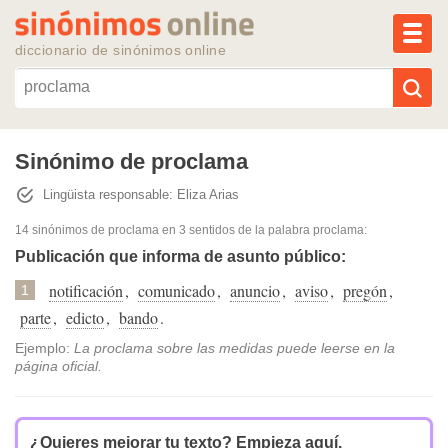
MEN
diccionario de sinónimos online
Reescribir texto con IA
Sinónimo de proclama
Lingüista responsable: Eliza Arias
Sinónimos populares
14 sinónimos de proclama
en 3 sentidos de la palabra
proclama
:
Temas populares
Publicación que informa de asunto público:
notificación
,
comunicado
,
anuncio
,
aviso
,
pregón
,
1
Temas recientes
parte
,
edicto
,
bando
.
Ejemplo:
La proclama sobre las medidas puede leerse en la
página oficial.
¿Quieres mejorar tu texto?
Empieza aquí.