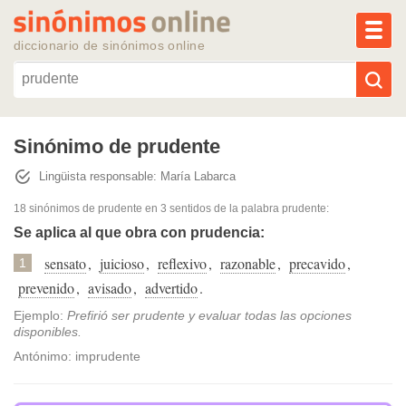
MEN
diccionario de sinónimos online
Reescribir texto con IA
Sinónimo de prudente
Lingüista responsable: María Labarca
Sinónimos populares
18 sinónimos de prudente
en 3 sentidos de la palabra
prudente
:
Temas populares
Se aplica al que obra con prudencia:
sensato
,
juicioso
,
reflexivo
,
razonable
,
precavido
,
1
Temas recientes
prevenido
,
avisado
,
advertido
.
Ejemplo:
Prefirió ser prudente y evaluar todas las opciones
disponibles.
Antónimo: imprudente