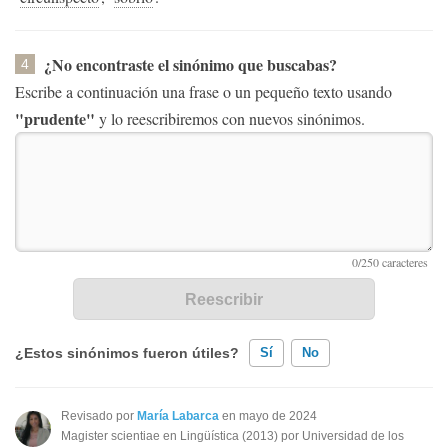
¿No encontraste el sinónimo que buscabas?
4
Escribe a continuación una frase o un pequeño texto usando
"prudente"
y lo reescribiremos con nuevos sinónimos.
¿Estos sinónimos fueron útiles?
Sí
No
Existen sinónimos incorrectos
Revisado por
María Labarca
en mayo de 2024
Magister scientiae en Lingüística (2013) por Universidad de los