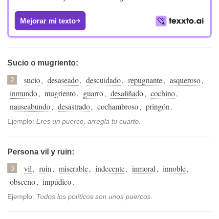
Mejorar mi texto
Sucio o mugriento:
sucio
,
desaseado
,
descuidado
,
repugnante
,
asqueroso
,
2
inmundo
,
mugriento
,
guarro
,
desaliñado
,
cochino
,
nauseabundo
,
desastrado
,
cochambroso
,
pringón
.
Ejemplo:
Eres un puerco, arregla tu cuarto.
Persona vil y ruin:
vil
,
ruin
,
miserable
,
indecente
,
inmoral
,
innoble
,
3
obsceno
,
impúdico
.
Ejemplo:
Todos los políticos son unos puercos.