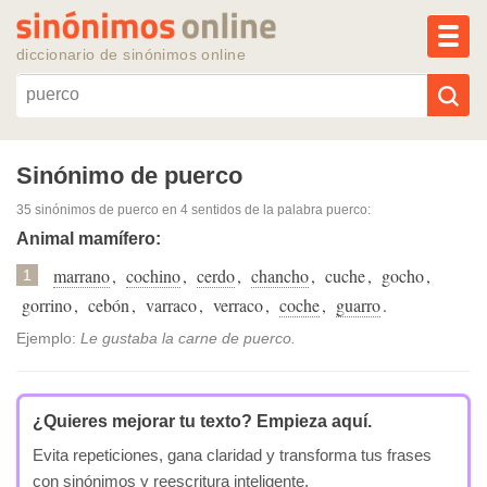
MEN
diccionario de sinónimos online
Reescribir texto con IA
Sinónimo de puerco
35 sinónimos de puerco
en 4 sentidos de la palabra
puerco
:
Sinónimos populares
Animal mamífero:
marrano
,
cochino
,
cerdo
,
chancho
,
cuche
,
gocho
,
Temas populares
1
gorrino
,
cebón
,
varraco
,
verraco
,
coche
,
guarro
.
Temas recientes
Ejemplo:
Le gustaba la carne de puerco.
¿Quieres mejorar tu texto?
Empieza aquí.
Evita repeticiones, gana claridad y transforma tus frases
con sinónimos y reescritura inteligente.