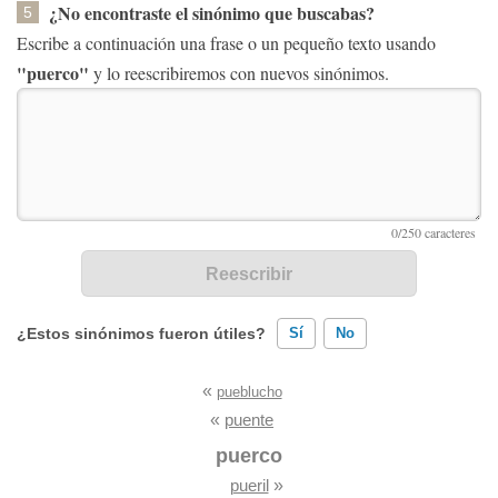
¿No encontraste el sinónimo que buscabas?
5
Escribe a continuación una frase o un pequeño texto usando
"puerco"
y lo reescribiremos con nuevos sinónimos.
¿Estos sinónimos fueron útiles?
Sí
No
«
pueblucho
Existen sinónimos incorrectos
«
puente
Ninguno de los sinónimos presentados me ayudó
puerco
pueril
»
Otro